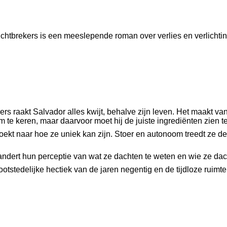
ichtbrekers is een meeslepende roman over verlies en verlichtin
ders raakt Salvador alles kwijt, behalve zijn leven. Het maakt v
m te keren, maar daarvoor moet hij de juiste ingrediënten zien t
 zoekt naar hoe ze uniek kan zijn. Stoer en autonoom treedt ze 
andert hun perceptie van wat ze dachten te weten en wie ze dach
grootstedelijke hectiek van de jaren negentig en de tijdloze rui