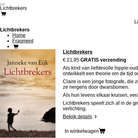
Ga
Lichtbrekers
direct
naar
L
de
hoofdinhoud
Lichtbrekers
Home
Fragment
Lichtbrekers
€ 21,95
GRATIS verzending
Als kind van liefdevolle hippie-ou
ontwikkelt een theorie om de tijd o
Claire is een jonge fotografe, die
ze nergens door dwarsbomen.
Als hun levens elkaar kruisen, ver
Lichtbrekers speelt zich af in de 
verlichting.
Bekijk details
In winkelwagen